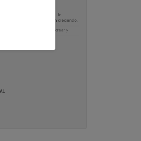
ados.
nerando un NetWorking Virtual de
us alianzas comerciales sigan creciendo.
 relaciones empresariales, crear y
AL