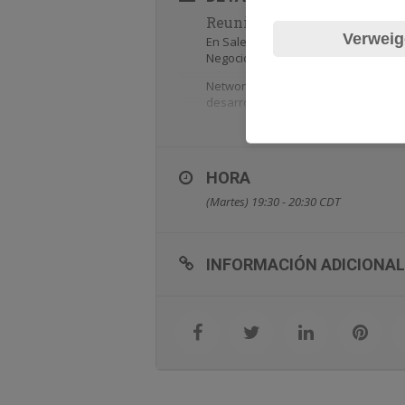
Reunión virtual de negocios
Verweig
En Sales Institute estamos comprome
Negocios los días martes de 7:30 a 
Networking es una actividad socioe
desarrollar oportunidades de negoci
HORA
(Martes) 19:30 - 20:30
CDT
INFORMACIÓN ADICIONAL