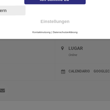
, entrevistas y ofertas para miembros y visitantes invit
ern
tidos con el éxito de nuestros clientes y amigos, por lo que estamos ge
8:30 PM (CDMX) y una Red Comercial con directorio de empresas para que t
Einstellungen
conómica en la que profesionales y emprendedores se reúnen para formar
o, compartir información y buscar clientes potenciales.
Más
Kontaktnutzung
|
Datenschutzerklärung
LUGAR
Online
CALENDARIO
GOOGLEC