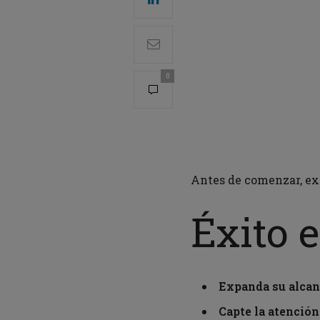
0
Antes de comenzar, ex
Éxito e
Expanda su alca
Capte la atenció