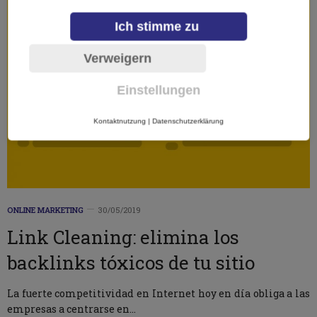
Ich stimme zu
Verweigern
Einstellungen
Kontaktnutzung
|
Datenschutzerklärung
ONLINE MARKETING
30/05/2019
Link Cleaning: elimina los
backlinks tóxicos de tu sitio
La fuerte competitividad en Internet hoy en día obliga a las
empresas a centrarse en…