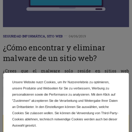
SEGURIDAD INFORMÁTICA
,
SITO WEB
04/06/2019
¿Cómo encontrar y eliminar
malware de un sitio web?
¿Crees que el malware solo reside en sitios web
cuestionables de alguna parte oscura del…
Unsere Website nutzt Cookies, um Ihr Nutzererlebnis zu optimieren,
unsere Produkte und Webseiten für Sie zu verbessern, Werbung zu
personalisieren sowie die Performance zu analysieren. Mit dem Klick auf
"Zustimmen" akzeptieren Sie die Verarbeitung und Weitergabe Ihrer Daten
an Drittanbieter. In den Einstellungen können Sie auswählen, welche
Cookies Sie zulassen wollen. Sie können die Verwendung von Third-Party-
Cookies ablehnen, technisch notwendige Cookies werden auch bei dieser
Auswahl gesetzt.