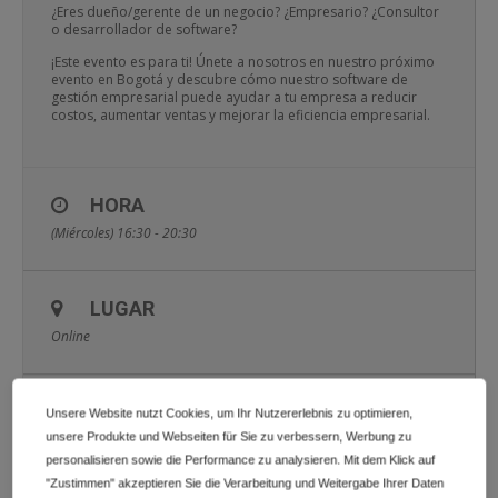
¿Eres dueño/gerente de un negocio? ¿Empresario? ¿Consultor
o desarrollador de software?
¡Este evento es para ti! Únete a nosotros en nuestro próximo
evento en Bogotá y descubre cómo nuestro software de
gestión empresarial puede ayudar a tu empresa a reducir
costos, aumentar ventas y mejorar la eficiencia empresarial.
HORA
(Miércoles) 16:30 - 20:30
LUGAR
Online
INFORMACIÓN ADICIONAL
Unsere Website nutzt Cookies, um Ihr Nutzererlebnis zu optimieren,
unsere Produkte und Webseiten für Sie zu verbessern, Werbung zu
personalisieren sowie die Performance zu analysieren. Mit dem Klick auf
"Zustimmen" akzeptieren Sie die Verarbeitung und Weitergabe Ihrer Daten
CALENDARIO
GOOGLECAL