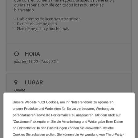
que quieren comenzar un negocio. Si usted ya tiene uno y
quiere saber si cumple con todos los requisitos, es
bienvenido.
– Hablaremos de licencias y permisos
– Estructuras de negocio
– Plan de negocio y mucho más
HORA
(Martes) 11:00 - 12:00
PDT
LUGAR
Online
Unsere Website nutzt Cookies, um Ihr Nutzererlebnis zu optimieren,
unsere Produkte und Webseiten für Sie zu verbessern, Werbung zu
CALENDARIO
GOOGLECAL
personalisieren sowie die Performance zu analysieren. Mit dem Klick auf
"Zustimmen" akzeptieren Sie die Verarbeitung und Weitergabe Ihrer Daten
an Drittanbieter. In den Einstellungen können Sie auswählen, welche
Cookies Sie zulassen wollen. Sie können die Verwendung von Third-Party-