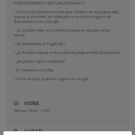
POSICIONAMIENTO NATURAL/ORGANICO:
• Conozca los peores errores que comete con su página web,
que no le permiten ser indexado en primeros lugares de
Buscadores como Google.
• ¿Es posible estar en primeros lugares en google varias
veces?
• ¿Es Importante el PageRank ?
• ¿Es Posible indexar en buscadores páginas Web Duplicadas?
• ¿Se puede copiar contenido?
• El Contenido es el Rey
• Tecnicas para acaparar lugares en Google
HORA
(Martes) 10:00 - 12:30
LUGAR