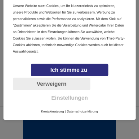
Canaco Ciudad de México
Unsere Website nutzt Cookies, um Ihr Nutzererlebnis zu optimieren,
no. 42 Avenida Paseo de la Reforma, Ciudad de México, CMX
unsere Produkte und Webseiten für Sie zu verbessern, Werbung zu
06040, Mexico
personalisieren sowie die Performance zu analysieren. Mit dem Klick auf
"Zustimmen" akzeptieren Sie die Verarbeitung und Weitergabe Ihrer Daten
an Drittanbieter. In den Einstellungen können Sie auswählen, welche
INFORMACIÓN ADICIONAL
Cookies Sie zulassen wollen. Sie können die Verwendung von Third-Party-
Cookies ablehnen, technisch notwendige Cookies werden auch bei dieser
Auswahl gesetzt.
CALENDARIO
GOOGLECAL
Ich stimme zu
Verweigern
Einstellungen
Kontaktnutzung
|
Datenschutzerklärung