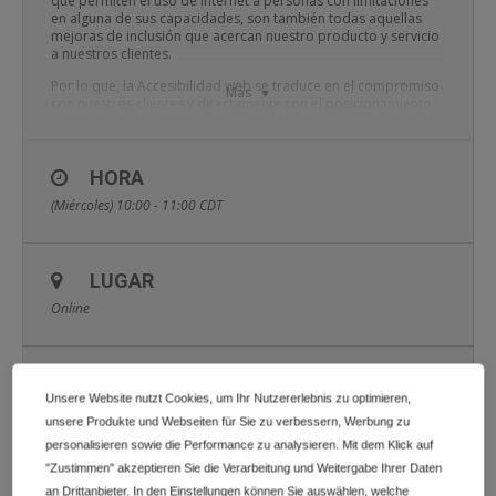
que permiten el uso de Internet a personas con limitaciones
en alguna de sus capacidades, son también todas aquellas
mejoras de inclusión que acercan nuestro producto y servicio
a nuestros clientes.
Por lo que, la Accesibilidad web se traduce en el compromiso
Más
con nuestros clientes y directamente con el posicionamiento
de nuestra web y la mejora de la conversión.
En este webinar analizaremos las bases de la accesibilidad
web para que crees webs inclusivas, entiendas su porqué y la
HORA
importancia de su aplicación en cualquier producto o servicio.
(Miércoles) 10:00 - 11:00
CDT
LUGAR
Online
INFORMACIÓN ADICIONAL
Unsere Website nutzt Cookies, um Ihr Nutzererlebnis zu optimieren,
unsere Produkte und Webseiten für Sie zu verbessern, Werbung zu
personalisieren sowie die Performance zu analysieren. Mit dem Klick auf
CALENDARIO
GOOGLECAL
"Zustimmen" akzeptieren Sie die Verarbeitung und Weitergabe Ihrer Daten
an Drittanbieter. In den Einstellungen können Sie auswählen, welche