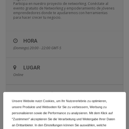
Participa en nuestro proyecto de networking. Conéctate al
evento gratuito de Networking y empoderamiento de jóvenes
emprendedores donde te ayudaremos con herramientas
para hacer crecer tu negocio.
HORA
(Domingo) 20:00 - 22:00
GMT-5
LUGAR
Online
INFORMACIÓN ADICIONAL
Unsere Website nutzt Cookies, um Ihr Nutzererlebnis zu optimieren,
unsere Produkte und Webseiten für Sie zu verbessern, Werbung zu
personalisieren sowie die Performance zu analysieren. Mit dem Klick auf
CALENDARIO
GOOGLECAL
"Zustimmen" akzeptieren Sie die Verarbeitung und Weitergabe Ihrer Daten
an Drittanbieter. In den Einstellungen können Sie auswählen, welche