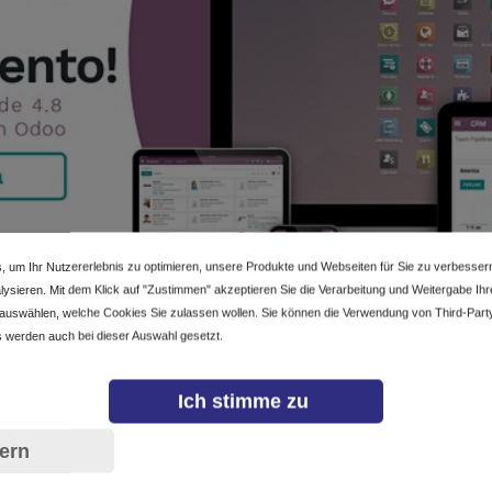
, um Ihr Nutzererlebnis zu optimieren, unsere Produkte und Webseiten für Sie zu verbesser
ysieren. Mit dem Klick auf "Zustimmen" akzeptieren Sie die Verarbeitung und Weitergabe Ihrer
 auswählen, welche Cookies Sie zulassen wollen. Sie können die Verwendung von Third-Part
 werden auch bei dieser Auswahl gesetzt.
 ¿Empresario? ¿Consultor o desarrollador de software?
Ich stimme zu
osotros en nuestro próximo evento en Medellín y descubre cómo nuestro s
s, aumentar ventas y mejorar la eficiencia empresarial.
ern