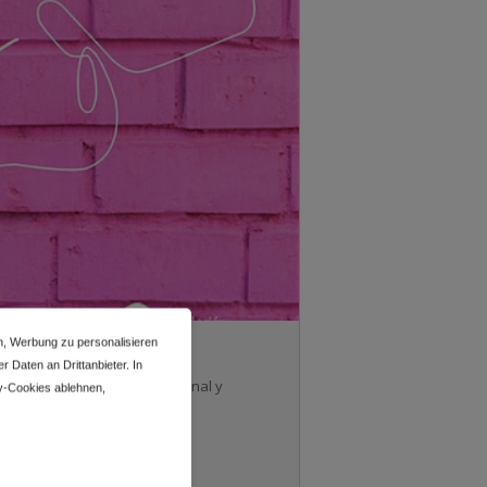
n, Werbung zu personalisieren
 Daten an Drittanbieter. In
ortarán a tu desarrollo personal y
y-Cookies ablehnen,