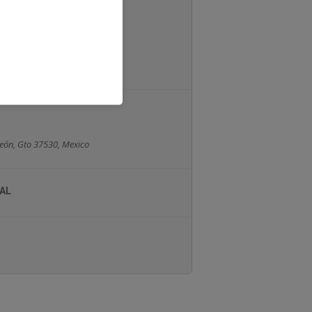
León, Gto 37530, Mexico
AL