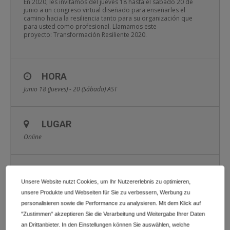
En 2020, les invitamos del jueves 18 hasta el sabado 20 de
junio a un congreso virtual diseñado para enseñarles el
camino hacia la resiliencia tanto para su organización que
para usted como profesional. Llamamos este
proyecto: Transformación Resiliente 2020.
HORA
Junio 18 (Jueves) - 20 (Sábado)
AST
LUGAR
Online
INFORMACIÓN ADICIONAL
Unsere Website nutzt Cookies, um Ihr Nutzererlebnis zu optimieren,
unsere Produkte und Webseiten für Sie zu verbessern, Werbung zu
personalisieren sowie die Performance zu analysieren. Mit dem Klick auf
CALENDARIO
GOOGLECAL
"Zustimmen" akzeptieren Sie die Verarbeitung und Weitergabe Ihrer Daten
an Drittanbieter. In den Einstellungen können Sie auswählen, welche