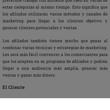
preferible trabajar con afiliados que caen en varias de
estas categorías al mismo tiempo. Esto significa que
los afiliados utilizarán varios métodos y canales de
marketing para llegar a los clientes objetivo y
generar clientes potenciales y ventas.
Los afiliados también tienen mucho que ganar al
combinar varias técnicas y estrategias de marketing.
Les será más fácil convencer a los comerciantes para
que los acepten en su programa de afiliados y podrán
llegar a una audiencia más amplia, generar más
ventas y ganar más dinero.
El Cliente
El cliente (o consumidor) es el que completa la venta,
el que genera ganancias tanto para el comerciante