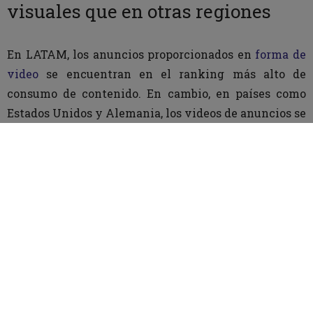
visuales que en otras regiones
En LATAM, los anuncios proporcionados en
forma de
video
se encuentran en el ranking más alto de
consumo de contenido. En cambio, en países como
Estados Unidos y Alemania, los videos de anuncios se
perciben como molestos e inoportunos. Por ende, le
dan preferencia a los anuncios de una sola imagen.
Esto dicho, si tu audiencia es Latinoamericana, vale
la pena asignar un presupuesto considerable para la
creación de contenido de videos llamativos. No
fallarás en dicha estrategia y tu marca se dará a
conocer de una forma viral.
¿Qué tipo de contenido llama más