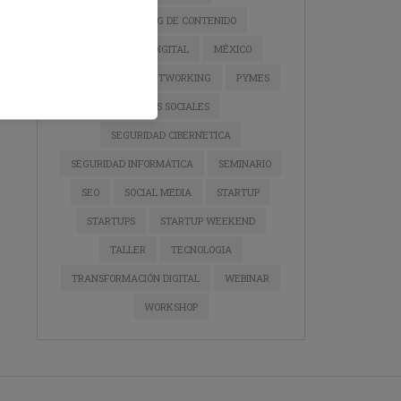
MARKETING DE CONTENIDO
MARKETING DIGITAL
MÉXICO
NEGOCIOS
NETWORKING
PYMES
REDES SOCIALES
SEGURIDAD CIBERNETICA
SEGURIDAD INFORMÁTICA
SEMINARIO
SEO
SOCIAL MEDIA
STARTUP
STARTUPS
STARTUP WEEKEND
TALLER
TECNOLOGIA
TRANSFORMACIÓN DIGITAL
WEBINAR
WORKSHOP