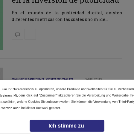
En el mundo de la publicidad digital, existen
diferentes métricas con las cuales uno mide…
ONLINE MARKETING
,
REDES SOCIALES
24/01/2019
Marketing Viral: el éxito del
, um Ihr Nutzererlebnis zu optimieren, unsere Produkte und Webseiten für Sie zu verbesser
ysieren. Mit dem Klick auf "Zustimmen" akzeptieren Sie die Verarbeitung und Weitergabe Ihrer
Reto de la Cubeta de Hielo
 auswählen, welche Cookies Sie zulassen wollen. Sie können die Verwendung von Third-Part
 werden auch bei dieser Auswahl gesetzt.
El objetivo de todo mercadólogo es indudablemente
crear campañas que sean todo un éxito. Ese…
Ich stimme zu