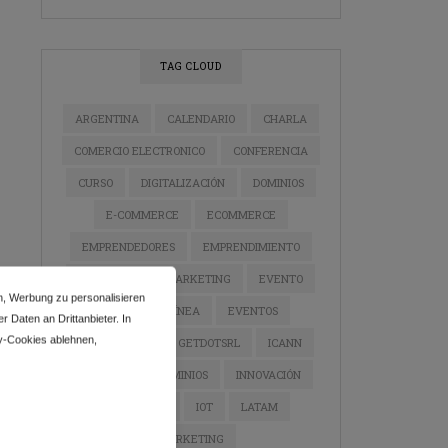
TAG CLOUD
ARGENTINA
CALENDARIO
CHARLA
COMERCIO ELECTRONICO
CONFERENCIA
CURSO
DIGITALIZACIÓN
DOMINIOS
E-COMMERCE
ECOMMERCE
EMPRENDEDORES
EMPRENDIMIENTO
ESTRATEGIA DE MARKETING
EVENTO
n, Werbung zu personalisieren
EVENTO EN LÍNEA
EVENTOS
 Daten an Drittanbieter. In
y-Cookies ablehnen,
GETDOTLTDA
GETDOTSRL
ICANN
INDUSTRIA DE DOMINIOS
INNOVACIÓN
INSTAGRAM
IOT
LATAM
MARKETING