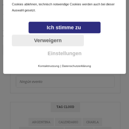
Cookies ablehnen, technisch notwendige Cookies werden auch bei dieser
TODOS
17/05/2019
Auswahl gesetzt.
Evento:
EXPO
PUBLICITAS
Ich stimme zu
A pesar de la creciente penetración de Internet y la
disponibilidad constante en línea, las…
Verweigern
Einstellungen
AGOSTO, 2026
Kontaktnutzung
|
Datenschutzerklärung
Ningún evento
TAG CLOUD
ARGENTINA
CALENDARIO
CHARLA