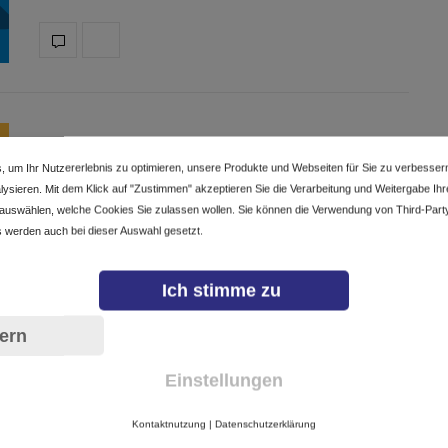
SOCIEDAD DIGITAL
28/05/2019
, um Ihr Nutzererlebnis zu optimieren, unsere Produkte und Webseiten für Sie zu verbesser
ysieren. Mit dem Klick auf "Zustimmen" akzeptieren Sie die Verarbeitung und Weitergabe Ihrer
Internet tiene sus pioneros en
 auswählen, welche Cookies Sie zulassen wollen. Sie können die Verwendung von Third-Part
Latinoamérica y el Caribe
 werden auch bei dieser Auswahl gesetzt.
Es un honor para nuestro espacio de noticias
Ich stimme zu
dedicado a la región de LAC (Latinoamérica…
ern
1 SHARES
Einstellungen
Kontaktnutzung
|
Datenschutzerklärung