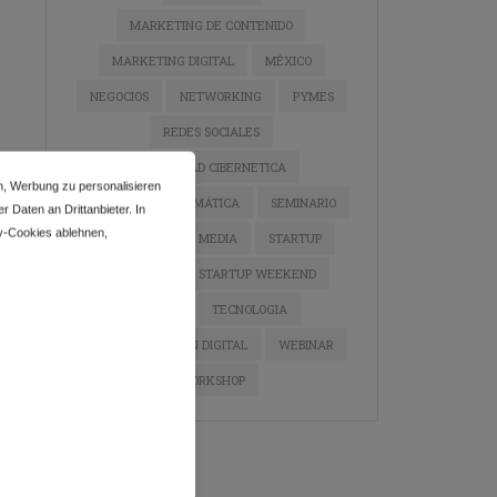
MARKETING DE CONTENIDO
MARKETING DIGITAL
MÉXICO
NEGOCIOS
NETWORKING
PYMES
REDES SOCIALES
SEGURIDAD CIBERNETICA
n, Werbung zu personalisieren
SEGURIDAD INFORMÁTICA
SEMINARIO
 Daten an Drittanbieter. In
y-Cookies ablehnen,
SEO
SOCIAL MEDIA
STARTUP
STARTUPS
STARTUP WEEKEND
TALLER
TECNOLOGIA
TRANSFORMACIÓN DIGITAL
WEBINAR
WORKSHOP