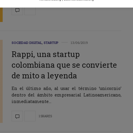
SOCIEDAD DIGITAL
,
STARTUP
13/06/2019
Rappi, una startup
colombiana que se convierte
de mito a leyenda
En el último año, al usar el término ‘unicornio’
dentro del ámbito empresarial Latinoamericano,
inmediatamente…
1 SHARES