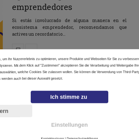
emprendedores
Si estás involucrado de alguna manera en el
ecosistema emprendedor, recomendamos que
actives un recordatorio…
, um Ihr Nutzererlebnis zu optimieren, unsere Produkte und Webseiten für Sie zu verbesser
ysieren. Mit dem Klick auf "Zustimmen" akzeptieren Sie die Verarbeitung und Weitergabe Ihrer
 auswählen, welche Cookies Sie zulassen wollen. Sie können die Verwendung von Third-Part
 werden auch bei dieser Auswahl gesetzt.
TODOS
28/06/2019
Calendario de eventos de julio
Ich stimme zu
2019 para emprendedores
ern
Si estás involucrado de alguna manera en el
Einstellungen
ecosistema emprendedor, recomendamos que
actives un recordatorio…
Kontaktnutzung
|
Datenschutzerklärung