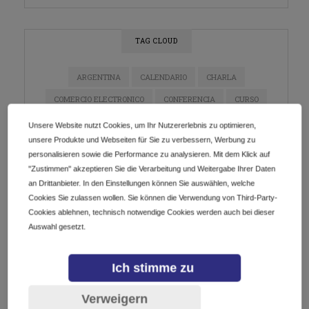
TAG CLOUD
ARGENTINA
CALENDARIO
CHARLA
COMERCIO ELECTRONICO
CONFERENCIA
CURSO
DIGITALIZACIÓN
DOMINIOS
E-COMMERCE
Unsere Website nutzt Cookies, um Ihr Nutzererlebnis zu optimieren,
unsere Produkte und Webseiten für Sie zu verbessern, Werbung zu
ECOMMERCE
EMPRENDEDORES
EMPRENDIMIENTO
personalisieren sowie die Performance zu analysieren. Mit dem Klick auf
ESTRATEGIA DE MARKETING
EVENTO
"Zustimmen" akzeptieren Sie die Verarbeitung und Weitergabe Ihrer Daten
an Drittanbieter. In den Einstellungen können Sie auswählen, welche
EVENTO EN LÍNEA
EVENTOS
GETDOTLTDA
Cookies Sie zulassen wollen. Sie können die Verwendung von Third-Party-
GETDOTSRL
ICANN
INDUSTRIA DE DOMINIOS
Cookies ablehnen, technisch notwendige Cookies werden auch bei dieser
Auswahl gesetzt.
INNOVACIÓN
INSTAGRAM
IOT
LATAM
MARKETING
MARKETING DE CONTENIDO
Ich stimme zu
MARKETING DIGITAL
MÉXICO
NEGOCIOS
Verweigern
NETWORKING
PYMES
REDES SOCIALES