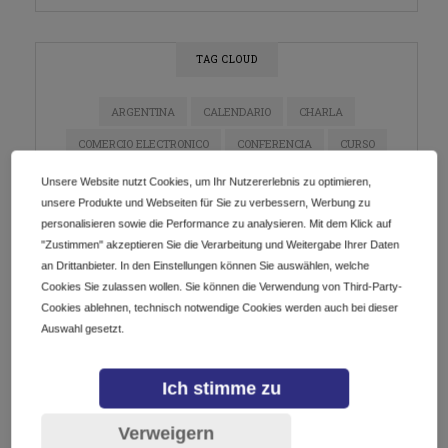
TAG CLOUD
ARGENTINA
CALENDARIO
CHARLA
COMERCIO ELECTRONICO
CONFERENCIA
CURSO
DIGITALIZACIÓN
DOMINIOS
E-COMMERCE
Unsere Website nutzt Cookies, um Ihr Nutzererlebnis zu optimieren,
unsere Produkte und Webseiten für Sie zu verbessern, Werbung zu
ECOMMERCE
EMPRENDEDORES
EMPRENDIMIENTO
personalisieren sowie die Performance zu analysieren. Mit dem Klick auf
ESTRATEGIA DE MARKETING
EVENTO
"Zustimmen" akzeptieren Sie die Verarbeitung und Weitergabe Ihrer Daten
an Drittanbieter. In den Einstellungen können Sie auswählen, welche
EVENTO EN LÍNEA
EVENTOS
GETDOTLTDA
Cookies Sie zulassen wollen. Sie können die Verwendung von Third-Party-
GETDOTSRL
ICANN
INDUSTRIA DE DOMINIOS
Cookies ablehnen, technisch notwendige Cookies werden auch bei dieser
Auswahl gesetzt.
INNOVACIÓN
INSTAGRAM
IOT
LATAM
MARKETING
MARKETING DE CONTENIDO
Ich stimme zu
MARKETING DIGITAL
MÉXICO
NEGOCIOS
Verweigern
NETWORKING
PYMES
REDES SOCIALES