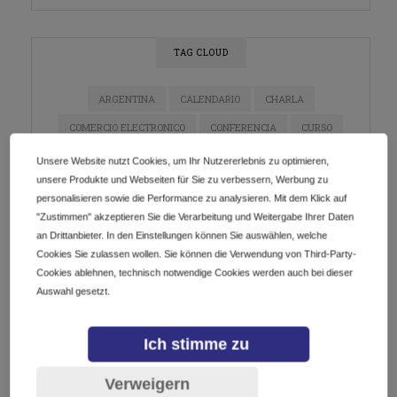
TAG CLOUD
ARGENTINA
CALENDARIO
CHARLA
COMERCIO ELECTRONICO
CONFERENCIA
CURSO
DIGITALIZACIÓN
DOMINIOS
E-COMMERCE
Unsere Website nutzt Cookies, um Ihr Nutzererlebnis zu optimieren,
unsere Produkte und Webseiten für Sie zu verbessern, Werbung zu
ECOMMERCE
EMPRENDEDORES
EMPRENDIMIENTO
personalisieren sowie die Performance zu analysieren. Mit dem Klick auf
ESTRATEGIA DE MARKETING
EVENTO
"Zustimmen" akzeptieren Sie die Verarbeitung und Weitergabe Ihrer Daten
an Drittanbieter. In den Einstellungen können Sie auswählen, welche
EVENTO EN LÍNEA
EVENTOS
GETDOTLTDA
Cookies Sie zulassen wollen. Sie können die Verwendung von Third-Party-
GETDOTSRL
ICANN
INDUSTRIA DE DOMINIOS
Cookies ablehnen, technisch notwendige Cookies werden auch bei dieser
Auswahl gesetzt.
INNOVACIÓN
INSTAGRAM
IOT
LATAM
MARKETING
MARKETING DE CONTENIDO
Ich stimme zu
MARKETING DIGITAL
MÉXICO
NEGOCIOS
Verweigern
NETWORKING
PYMES
REDES SOCIALES