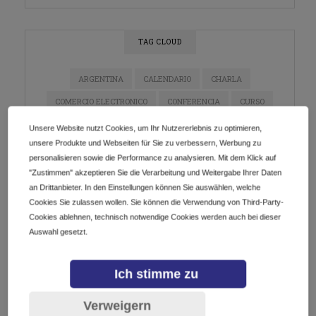
TAG CLOUD
ARGENTINA
CALENDARIO
CHARLA
COMERCIO ELECTRONICO
CONFERENCIA
CURSO
DIGITALIZACIÓN
DOMINIOS
E-COMMERCE
Unsere Website nutzt Cookies, um Ihr Nutzererlebnis zu optimieren,
unsere Produkte und Webseiten für Sie zu verbessern, Werbung zu
ECOMMERCE
EMPRENDEDORES
EMPRENDIMIENTO
personalisieren sowie die Performance zu analysieren. Mit dem Klick auf
ESTRATEGIA DE MARKETING
EVENTO
"Zustimmen" akzeptieren Sie die Verarbeitung und Weitergabe Ihrer Daten
an Drittanbieter. In den Einstellungen können Sie auswählen, welche
EVENTO EN LÍNEA
EVENTOS
GETDOTLTDA
Cookies Sie zulassen wollen. Sie können die Verwendung von Third-Party-
GETDOTSRL
ICANN
INDUSTRIA DE DOMINIOS
Cookies ablehnen, technisch notwendige Cookies werden auch bei dieser
Auswahl gesetzt.
INNOVACIÓN
INSTAGRAM
IOT
LATAM
MARKETING
MARKETING DE CONTENIDO
Ich stimme zu
MARKETING DIGITAL
MÉXICO
NEGOCIOS
Verweigern
NETWORKING
PYMES
REDES SOCIALES