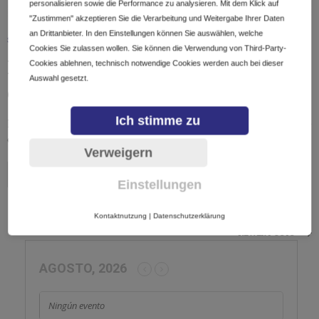
personalisieren sowie die Performance zu analysieren. Mit dem Klick auf
"Zustimmen" akzeptieren Sie die Verarbeitung und Weitergabe Ihrer Daten
an Drittanbieter. In den Einstellungen können Sie auswählen, welche
STARTUP
14/09/2018
Cookies Sie zulassen wollen. Sie können die Verwendung von Third-Party-
La economía naranja: el lado
Cookies ablehnen, technisch notwendige Cookies werden auch bei dieser
Auswahl gesetzt.
creativo de la industria
Ich stimme zu
La economía naranja es un modelo de economía que se
enfoca en la creatividad. Debido…
Verweigern
10 SHARES
Einstellungen
Kontaktnutzung
|
Datenschutzerklärung
NEWER POSTS
AGOSTO, 2026
Ningún evento