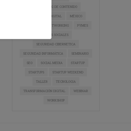
MARKETING DE CONTENIDO
MARKETING DIGITAL
MÉXICO
NEGOCIOS
NETWORKING
PYMES
REDES SOCIALES
SEGURIDAD CIBERNETICA
SEGURIDAD INFORMÁTICA
SEMINARIO
SEO
SOCIAL MEDIA
STARTUP
STARTUPS
STARTUP WEEKEND
TALLER
TECNOLOGIA
TRANSFORMACIÓN DIGITAL
WEBINAR
WORKSHOP