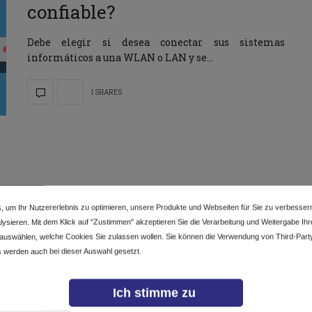
confiable?
Debe elegir si desea conectar sus sistemas
informáticos a una WLAN o LAN y se…
1 SHARES
, um Ihr Nutzererlebnis zu optimieren, unsere Produkte und Webseiten für Sie zu verbesser
ysieren. Mit dem Klick auf "Zustimmen" akzeptieren Sie die Verarbeitung und Weitergabe Ihrer
 auswählen, welche Cookies Sie zulassen wollen. Sie können die Verwendung von Third-Part
 werden auch bei dieser Auswahl gesetzt.
Ich stimme zu