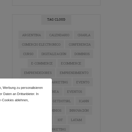
TAG CLOUD
ARGENTINA
CALENDARIO
CHARLA
COMERCIO ELECTRONICO
CONFERENCIA
CURSO
DIGITALIZACIÓN
DOMINIOS
E-COMMERCE
ECOMMERCE
EMPRENDEDORES
EMPRENDIMIENTO
ESTRATEGIA DE MARKETING
EVENTO
n, Werbung zu personalisieren
EVENTO EN LÍNEA
EVENTOS
 Daten an Drittanbieter. In
y-Cookies ablehnen,
GETDOTLTDA
GETDOTSRL
ICANN
INDUSTRIA DE DOMINIOS
INNOVACIÓN
INSTAGRAM
IOT
LATAM
MARKETING