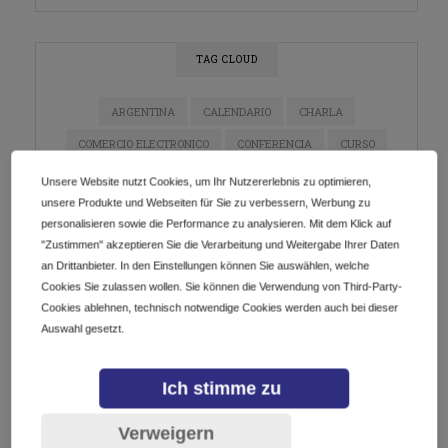
TAG CLOUD
ARGENTINA
CALENDARIO
CHARLA
COMERCIO ELECTRONICO
CONFERENCIA
CURSO
DIGITALIZACIÓN
DOMINIOS
E-COMMERCE
Unsere Website nutzt Cookies, um Ihr Nutzererlebnis zu optimieren,
unsere Produkte und Webseiten für Sie zu verbessern, Werbung zu
ECOMMERCE
EMPRENDEDORES
EMPRENDIMIENTO
personalisieren sowie die Performance zu analysieren. Mit dem Klick auf
ESTRATEGIA DE MARKETING
EVENTO
"Zustimmen" akzeptieren Sie die Verarbeitung und Weitergabe Ihrer Daten
an Drittanbieter. In den Einstellungen können Sie auswählen, welche
EVENTO EN LÍNEA
EVENTOS
GETDOTLTDA
Cookies Sie zulassen wollen. Sie können die Verwendung von Third-Party-
GETDOTSRL
ICANN
INDUSTRIA DE DOMINIOS
Cookies ablehnen, technisch notwendige Cookies werden auch bei dieser
Auswahl gesetzt.
INNOVACIÓN
INSTAGRAM
IOT
LATAM
MARKETING
MARKETING DE CONTENIDO
Ich stimme zu
MARKETING DIGITAL
MÉXICO
NEGOCIOS
Verweigern
NETWORKING
PYMES
REDES SOCIALES