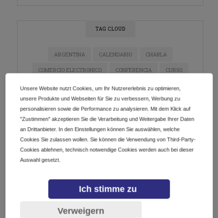
TAG CLOUD
ARGENTINA
CALENDARIO
CHARLA
COMERCIO ELECTRONICO
CONFERENCIA
CURSO
DIGITALIZACIÓN
DOMINIOS
E-COMMERCE
Unsere Website nutzt Cookies, um Ihr Nutzererlebnis zu optimieren,
unsere Produkte und Webseiten für Sie zu verbessern, Werbung zu
ECOMMERCE
EMPRENDEDORES
EMPRENDIMIENTO
personalisieren sowie die Performance zu analysieren. Mit dem Klick auf
ESTRATEGIA DE MARKETING
EVENTO
"Zustimmen" akzeptieren Sie die Verarbeitung und Weitergabe Ihrer Daten
an Drittanbieter. In den Einstellungen können Sie auswählen, welche
EVENTO EN LÍNEA
EVENTOS
GETDOTLTDA
Cookies Sie zulassen wollen. Sie können die Verwendung von Third-Party-
GETDOTSRL
ICANN
INDUSTRIA DE DOMINIOS
Cookies ablehnen, technisch notwendige Cookies werden auch bei dieser
Auswahl gesetzt.
INNOVACIÓN
INSTAGRAM
IOT
LATAM
MARKETING
MARKETING DE CONTENIDO
Ich stimme zu
MARKETING DIGITAL
MÉXICO
NEGOCIOS
Verweigern
NETWORKING
PYMES
REDES SOCIALES