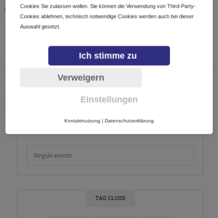
Cookies Sie zulassen wollen. Sie können die Verwendung von Third-Party-
DOMINIOS
07/05/2019
Cookies ablehnen, technisch notwendige Cookies werden auch bei dieser
El registro de un dominio
Auswahl gesetzt.
defensivo puede valer la pena
Ich stimme zu
En la lucha contra la ciberocupación, las empresas de hoy
Verweigern
tienen muchas posibilidades de defenderse…
Einstellungen
Kontaktnutzung
|
Datenschutzerklärung
AGOSTO, 2026
Ningún evento
TAG CLOUD