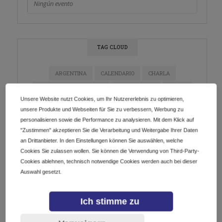
Ningún evento
TAG CLOUD
ARGENTINA
CALENDARIO
CHARLA
COMERCIO ELECTRONICO
CONFERENCIA
CURSO
Unsere Website nutzt Cookies, um Ihr Nutzererlebnis zu optimieren,
DIGITALIZACIÓN
DOMINIOS
E-COMMERCE
unsere Produkte und Webseiten für Sie zu verbessern, Werbung zu
personalisieren sowie die Performance zu analysieren. Mit dem Klick auf
ECOMMERCE
EMPRENDEDORES
EMPRENDIMIENTO
"Zustimmen" akzeptieren Sie die Verarbeitung und Weitergabe Ihrer Daten
ESTRATEGIA DE MARKETING
EVENTO
an Drittanbieter. In den Einstellungen können Sie auswählen, welche
Cookies Sie zulassen wollen. Sie können die Verwendung von Third-Party-
EVENTO EN LÍNEA
EVENTOS
GETDOTLTDA
Cookies ablehnen, technisch notwendige Cookies werden auch bei dieser
GETDOTSRL
ICANN
INDUSTRIA DE DOMINIOS
Auswahl gesetzt.
INNOVACIÓN
INSTAGRAM
IOT
LATAM
MARKETING
MARKETING DE CONTENIDO
Ich stimme zu
MARKETING DIGITAL
MÉXICO
NEGOCIOS