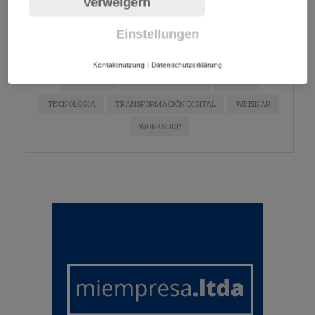
Verweigern
NETWORKING
PYMES
REDES SOCIALES
Einstellungen
SEGURIDAD CIBERNETICA
SEGURIDAD INFORMÁTICA
SEMINARIO
SEO
SOCIAL MEDIA
STARTUP
Kontaktnutzung
|
Datenschutzerklärung
STARTUPS
STARTUP WEEKEND
TALLER
TECNOLOGIA
TRANSFORMACIÓN DIGITAL
WEBINAR
WORKSHOP