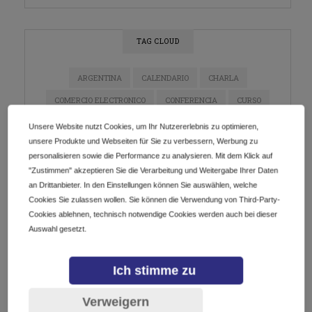
TAG CLOUD
ARGENTINA
CALENDARIO
CHARLA
COMERCIO ELECTRONICO
CONFERENCIA
CURSO
DIGITALIZACIÓN
DOMINIOS
E-COMMERCE
Unsere Website nutzt Cookies, um Ihr Nutzererlebnis zu optimieren,
unsere Produkte und Webseiten für Sie zu verbessern, Werbung zu
ECOMMERCE
EMPRENDEDORES
EMPRENDIMIENTO
personalisieren sowie die Performance zu analysieren. Mit dem Klick auf
ESTRATEGIA DE MARKETING
EVENTO
"Zustimmen" akzeptieren Sie die Verarbeitung und Weitergabe Ihrer Daten
an Drittanbieter. In den Einstellungen können Sie auswählen, welche
EVENTO EN LÍNEA
EVENTOS
GETDOTLTDA
Cookies Sie zulassen wollen. Sie können die Verwendung von Third-Party-
GETDOTSRL
ICANN
INDUSTRIA DE DOMINIOS
Cookies ablehnen, technisch notwendige Cookies werden auch bei dieser
Auswahl gesetzt.
INNOVACIÓN
INSTAGRAM
IOT
LATAM
MARKETING
MARKETING DE CONTENIDO
Ich stimme zu
MARKETING DIGITAL
MÉXICO
NEGOCIOS
Verweigern
NETWORKING
PYMES
REDES SOCIALES