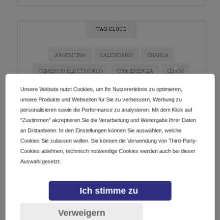
TAG CLOUD
ARGENTINA
CALENDARIO
CHARLA
COMERCIO ELECTRONICO
CONFERENCIA
CURSO
DIGITALIZACIÓN
DOMINIOS
E-COMMERCE
Unsere Website nutzt Cookies, um Ihr Nutzererlebnis zu optimieren,
unsere Produkte und Webseiten für Sie zu verbessern, Werbung zu
ECOMMERCE
EMPRENDEDORES
EMPRENDIMIENTO
personalisieren sowie die Performance zu analysieren. Mit dem Klick auf
ESTRATEGIA DE MARKETING
EVENTO
"Zustimmen" akzeptieren Sie die Verarbeitung und Weitergabe Ihrer Daten
an Drittanbieter. In den Einstellungen können Sie auswählen, welche
EVENTO EN LÍNEA
EVENTOS
GETDOTLTDA
Cookies Sie zulassen wollen. Sie können die Verwendung von Third-Party-
GETDOTSRL
ICANN
INDUSTRIA DE DOMINIOS
Cookies ablehnen, technisch notwendige Cookies werden auch bei dieser
Auswahl gesetzt.
INNOVACIÓN
INSTAGRAM
IOT
LATAM
MARKETING
MARKETING DE CONTENIDO
Ich stimme zu
MARKETING DIGITAL
MÉXICO
NEGOCIOS
Verweigern
NETWORKING
PYMES
REDES SOCIALES