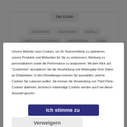
TAG CLOUD
ARGENTINA
CALENDARIO
CHARLA
COMERCIO ELECTRONICO
CONFERENCIA
CURSO
DIGITALIZACIÓN
DOMINIOS
E-COMMERCE
Unsere Website nutzt Cookies, um Ihr Nutzererlebnis zu optimieren,
unsere Produkte und Webseiten für Sie zu verbessern, Werbung zu
ECOMMERCE
EMPRENDEDORES
EMPRENDIMIENTO
personalisieren sowie die Performance zu analysieren. Mit dem Klick auf
ESTRATEGIA DE MARKETING
EVENTO
"Zustimmen" akzeptieren Sie die Verarbeitung und Weitergabe Ihrer Daten
an Drittanbieter. In den Einstellungen können Sie auswählen, welche
EVENTO EN LÍNEA
EVENTOS
GETDOTLTDA
Cookies Sie zulassen wollen. Sie können die Verwendung von Third-Party-
GETDOTSRL
ICANN
INDUSTRIA DE DOMINIOS
Cookies ablehnen, technisch notwendige Cookies werden auch bei dieser
Auswahl gesetzt.
INNOVACIÓN
INSTAGRAM
IOT
LATAM
MARKETING
MARKETING DE CONTENIDO
Ich stimme zu
MARKETING DIGITAL
MÉXICO
NEGOCIOS
Verweigern
NETWORKING
PYMES
REDES SOCIALES