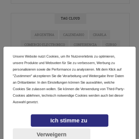
TAG CLOUD
ARGENTINA
CALENDARIO
CHARLA
COMERCIO ELECTRONICO
CONFERENCIA
CURSO
DIGITALIZACIÓN
DOMINIOS
E-COMMERCE
Unsere Website nutzt Cookies, um Ihr Nutzererlebnis zu optimieren,
unsere Produkte und Webseiten für Sie zu verbessern, Werbung zu
ECOMMERCE
EMPRENDEDORES
EMPRENDIMIENTO
personalisieren sowie die Performance zu analysieren. Mit dem Klick auf
ESTRATEGIA DE MARKETING
EVENTO
"Zustimmen" akzeptieren Sie die Verarbeitung und Weitergabe Ihrer Daten
an Drittanbieter. In den Einstellungen können Sie auswählen, welche
EVENTO EN LÍNEA
EVENTOS
GETDOTLTDA
Cookies Sie zulassen wollen. Sie können die Verwendung von Third-Party-
GETDOTSRL
ICANN
INDUSTRIA DE DOMINIOS
Cookies ablehnen, technisch notwendige Cookies werden auch bei dieser
Auswahl gesetzt.
INNOVACIÓN
INSTAGRAM
IOT
LATAM
MARKETING
MARKETING DE CONTENIDO
Ich stimme zu
MARKETING DIGITAL
MÉXICO
NEGOCIOS
Verweigern
NETWORKING
PYMES
REDES SOCIALES