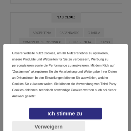
TAG CLOUD
ARGENTINA
CALENDARIO
CHARLA
COMERCIO ELECTRONICO
CONFERENCIA
CURSO
DIGITALIZACIÓN
DOMINIOS
E-COMMERCE
Unsere Website nutzt Cookies, um Ihr Nutzererlebnis zu optimieren,
unsere Produkte und Webseiten für Sie zu verbessern, Werbung zu
ECOMMERCE
EMPRENDEDORES
EMPRENDIMIENTO
personalisieren sowie die Performance zu analysieren. Mit dem Klick auf
ESTRATEGIA DE MARKETING
EVENTO
"Zustimmen" akzeptieren Sie die Verarbeitung und Weitergabe Ihrer Daten
an Drittanbieter. In den Einstellungen können Sie auswählen, welche
EVENTO EN LÍNEA
EVENTOS
GETDOTLTDA
Cookies Sie zulassen wollen. Sie können die Verwendung von Third-Party-
GETDOTSRL
ICANN
INDUSTRIA DE DOMINIOS
Cookies ablehnen, technisch notwendige Cookies werden auch bei dieser
Auswahl gesetzt.
INNOVACIÓN
INSTAGRAM
IOT
LATAM
MARKETING
MARKETING DE CONTENIDO
Ich stimme zu
MARKETING DIGITAL
MÉXICO
NEGOCIOS
Verweigern
NETWORKING
PYMES
REDES SOCIALES