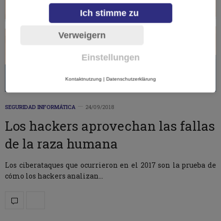
Ich stimme zu
Verweigern
Einstellungen
Kontaktnutzung
|
Datenschutzerklärung
SEGURIDAD INFORMÁTICA
24/09/2018
Los hackers aprovechan las fallas
de la raza humana
Los ciberataques que ocurrieron en el 2017 son la prueba de
cómo los hackers analizan…