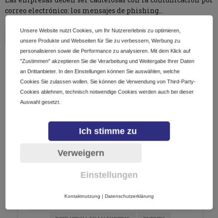
correo electrónico: los mensajes de phishing…
Unsere Website nutzt Cookies, um Ihr Nutzererlebnis zu optimieren,
unsere Produkte und Webseiten für Sie zu verbessern, Werbung zu
personalisieren sowie die Performance zu analysieren. Mit dem Klick auf
AGOSTO, 2026
"Zustimmen" akzeptieren Sie die Verarbeitung und Weitergabe Ihrer Daten
an Drittanbieter. In den Einstellungen können Sie auswählen, welche
Cookies Sie zulassen wollen. Sie können die Verwendung von Third-Party-
Ningún evento
Cookies ablehnen, technisch notwendige Cookies werden auch bei dieser
Auswahl gesetzt.
Ich stimme zu
TAG CLOUD
Verweigern
ARGENTINA
CALENDARIO
CHARLA
COMERCIO ELECTRONICO
CONFERENCIA
CURSO
Einstellungen
DIGITALIZACIÓN
DOMINIOS
E-COMMERCE
Kontaktnutzung
|
Datenschutzerklärung
ECOMMERCE
EMPRENDEDORES
EMPRENDIMIENTO