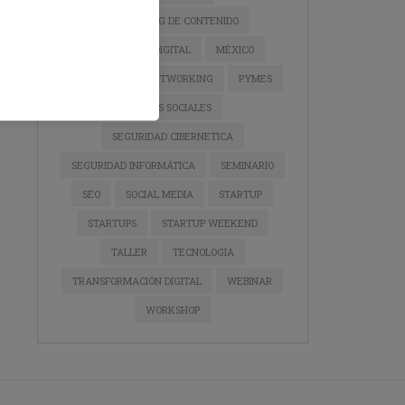
MARKETING DE CONTENIDO
MARKETING DIGITAL
MÉXICO
NEGOCIOS
NETWORKING
PYMES
REDES SOCIALES
SEGURIDAD CIBERNETICA
SEGURIDAD INFORMÁTICA
SEMINARIO
SEO
SOCIAL MEDIA
STARTUP
STARTUPS
STARTUP WEEKEND
TALLER
TECNOLOGIA
TRANSFORMACIÓN DIGITAL
WEBINAR
WORKSHOP