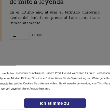
de mito a leyenda
En el último año, al usar el término ‘unicornio’
dentro del ámbito empresarial Latinoamericano,
inmediatamente…
1 SHARES
, um Ihr Nutzererlebnis zu optimieren, unsere Produkte und Webseiten für Sie zu verbesser
ysieren. Mit dem Klick auf "Zustimmen" akzeptieren Sie die Verarbeitung und Weitergabe Ihrer
 auswählen, welche Cookies Sie zulassen wollen. Sie können die Verwendung von Third-Part
 werden auch bei dieser Auswahl gesetzt.
Ich stimme zu