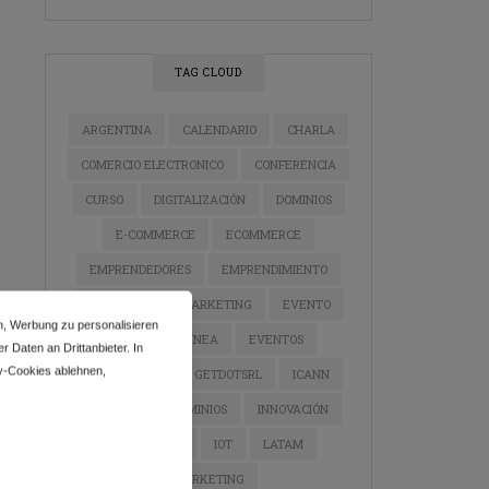
TAG CLOUD
ARGENTINA
CALENDARIO
CHARLA
COMERCIO ELECTRONICO
CONFERENCIA
CURSO
DIGITALIZACIÓN
DOMINIOS
E-COMMERCE
ECOMMERCE
EMPRENDEDORES
EMPRENDIMIENTO
ESTRATEGIA DE MARKETING
EVENTO
n, Werbung zu personalisieren
EVENTO EN LÍNEA
EVENTOS
 Daten an Drittanbieter. In
y-Cookies ablehnen,
GETDOTLTDA
GETDOTSRL
ICANN
INDUSTRIA DE DOMINIOS
INNOVACIÓN
INSTAGRAM
IOT
LATAM
MARKETING