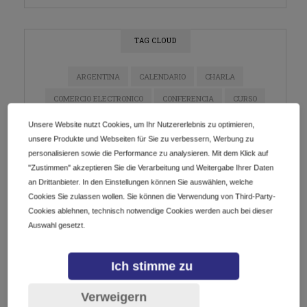
TAG CLOUD
ARGENTINA
CALENDARIO
CHARLA
COMERCIO ELECTRONICO
CONFERENCIA
CURSO
DIGITALIZACIÓN
DOMINIOS
E-COMMERCE
Unsere Website nutzt Cookies, um Ihr Nutzererlebnis zu optimieren,
unsere Produkte und Webseiten für Sie zu verbessern, Werbung zu
ECOMMERCE
EMPRENDEDORES
EMPRENDIMIENTO
personalisieren sowie die Performance zu analysieren. Mit dem Klick auf
ESTRATEGIA DE MARKETING
EVENTO
"Zustimmen" akzeptieren Sie die Verarbeitung und Weitergabe Ihrer Daten
an Drittanbieter. In den Einstellungen können Sie auswählen, welche
EVENTO EN LÍNEA
EVENTOS
GETDOTLTDA
Cookies Sie zulassen wollen. Sie können die Verwendung von Third-Party-
GETDOTSRL
ICANN
INDUSTRIA DE DOMINIOS
Cookies ablehnen, technisch notwendige Cookies werden auch bei dieser
Auswahl gesetzt.
INNOVACIÓN
INSTAGRAM
IOT
LATAM
MARKETING
MARKETING DE CONTENIDO
Ich stimme zu
MARKETING DIGITAL
MÉXICO
NEGOCIOS
Verweigern
NETWORKING
PYMES
REDES SOCIALES