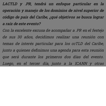
LACTLD y .PR, tendrá un enfoque particular en la
operación y manejo de los dominios de nivel superior de
código de país del Caribe, ¿qué objetivos se busca lograr
a raíz de este evento?
Con la excelente excusa de acompañar a .PR en el festejo
de sus 30 años, decidimos realizar una reunión con
temas de interés particular para los ccTLD del Caribe,
junto a quienes definimos una agenda para esta reunión
que será durante los primeros dos días del evento.
Luego, en el tercer día, junto a la ICANN y otras
organizaciones, tendremos el LAC DNS Forum.
Finalmente, en el cuarto día, la ICANN impartirá una
capacitación para Registries y Registrars.
En noticias.ltda buscamos resaltar la importancia de
construir una presencia en línea destacable para las