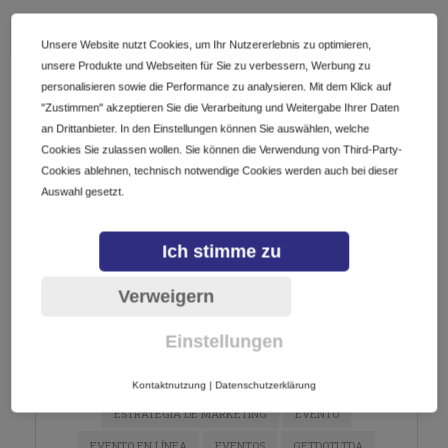
1 SHARES
Unsere Website nutzt Cookies, um Ihr Nutzererlebnis zu optimieren,
unsere Produkte und Webseiten für Sie zu verbessern, Werbung zu
personalisieren sowie die Performance zu analysieren. Mit dem Klick auf
AGOSTO, 2026
"Zustimmen" akzeptieren Sie die Verarbeitung und Weitergabe Ihrer Daten
an Drittanbieter. In den Einstellungen können Sie auswählen, welche
Ningún evento
Cookies Sie zulassen wollen. Sie können die Verwendung von Third-Party-
Cookies ablehnen, technisch notwendige Cookies werden auch bei dieser
Auswahl gesetzt.
TAG CLOUD
Ich stimme zu
ARGENTINA
CALENDARIO
CHARLA
Verweigern
COMERCIO ELECTRONICO
CONFERENCIA
CURSO
Einstellungen
DIGITALIZACIÓN
DOMINIOS
E-COMMERCE
ECOMMERCE
EMPRENDEDORES
EMPRENDIMIENTO
Kontaktnutzung
|
Datenschutzerklärung
ESTRATEGIA DE MARKETING
EVENTO
EVENTO EN LÍNEA
EVENTOS
GETDOTLTDA