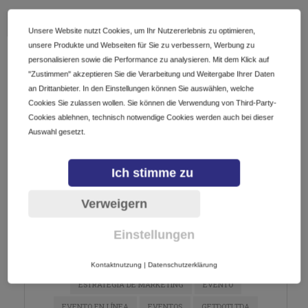
1 SHARES
Unsere Website nutzt Cookies, um Ihr Nutzererlebnis zu optimieren,
unsere Produkte und Webseiten für Sie zu verbessern, Werbung zu
personalisieren sowie die Performance zu analysieren. Mit dem Klick auf
AGOSTO, 2026
"Zustimmen" akzeptieren Sie die Verarbeitung und Weitergabe Ihrer Daten
an Drittanbieter. In den Einstellungen können Sie auswählen, welche
Ningún evento
Cookies Sie zulassen wollen. Sie können die Verwendung von Third-Party-
Cookies ablehnen, technisch notwendige Cookies werden auch bei dieser
Auswahl gesetzt.
TAG CLOUD
Ich stimme zu
ARGENTINA
CALENDARIO
CHARLA
Verweigern
COMERCIO ELECTRONICO
CONFERENCIA
CURSO
Einstellungen
DIGITALIZACIÓN
DOMINIOS
E-COMMERCE
ECOMMERCE
EMPRENDEDORES
EMPRENDIMIENTO
Kontaktnutzung
|
Datenschutzerklärung
ESTRATEGIA DE MARKETING
EVENTO
EVENTO EN LÍNEA
EVENTOS
GETDOTLTDA