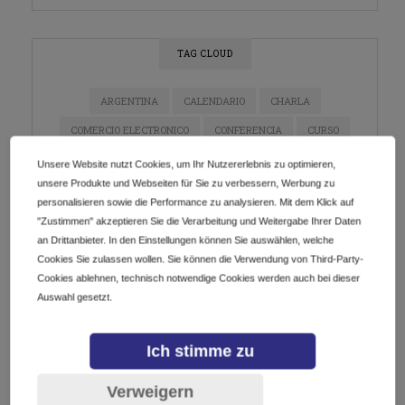
TAG CLOUD
ARGENTINA
CALENDARIO
CHARLA
COMERCIO ELECTRONICO
CONFERENCIA
CURSO
DIGITALIZACIÓN
DOMINIOS
E-COMMERCE
Unsere Website nutzt Cookies, um Ihr Nutzererlebnis zu optimieren,
unsere Produkte und Webseiten für Sie zu verbessern, Werbung zu
ECOMMERCE
EMPRENDEDORES
EMPRENDIMIENTO
personalisieren sowie die Performance zu analysieren. Mit dem Klick auf
ESTRATEGIA DE MARKETING
EVENTO
"Zustimmen" akzeptieren Sie die Verarbeitung und Weitergabe Ihrer Daten
an Drittanbieter. In den Einstellungen können Sie auswählen, welche
EVENTO EN LÍNEA
EVENTOS
GETDOTLTDA
Cookies Sie zulassen wollen. Sie können die Verwendung von Third-Party-
GETDOTSRL
ICANN
INDUSTRIA DE DOMINIOS
Cookies ablehnen, technisch notwendige Cookies werden auch bei dieser
Auswahl gesetzt.
INNOVACIÓN
INSTAGRAM
IOT
LATAM
MARKETING
MARKETING DE CONTENIDO
Ich stimme zu
MARKETING DIGITAL
MÉXICO
NEGOCIOS
Verweigern
NETWORKING
PYMES
REDES SOCIALES